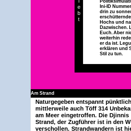
l
Politiksimulat
Ini-ID Nummer
e
drin zu sonnen
b
erschütternde
t
Hochs und nat
Dazwischen. L
Euch. Aber ni
weiterhin rede
er da ist. Leg
erklären und 
Stil zu tun.
Am Strand
Naturgegeben entspannt pünktlich
mittlerweile auch Töff 314 Unbeka
am Meer eingetroffen. Die Djinnis
Strand, der Zugführer ist in den W
verschollen. Strandwandern ist hi