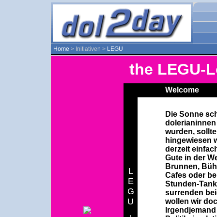
Home
> Initiativen >
LEGU
the LEGU-
Welcome
Die Sonne sche
dolerianinnen
wurden, sollt
hingewiesen w
derzeit einfac
Gute in der W
Brunnen, Büh
L
Cafes oder be
E
Stunden-Tanke
G
surrenden bei
U
wollen wir do
Irgendjemand 