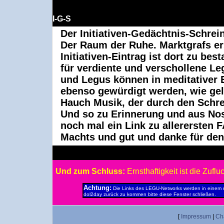
I-G-S
Der Initiativen-Gedächtnis-Schrei
Der Raum der Ruhe. Marktgrafs er
Initiativen-Eintrag ist dort zu bes
für verdiente und verschollene L
und Legus können in meditativer 
ebenso gewürdigt werden, wie gel
Hauch Musik, der durch den Schre
Und so zu Erinnerung und aus Nost
noch mal ein Link zu allerersten 
Machts und gut und danke für den
Und zum Schluss:
Ernsthaftigkeit ist die Zuflu
Achtung:
Die Links des LEGU-Networks werden in einem 
dol2day zurück zu kommen bitte diese Fenster schließen.
[
Impressum
|
Ch