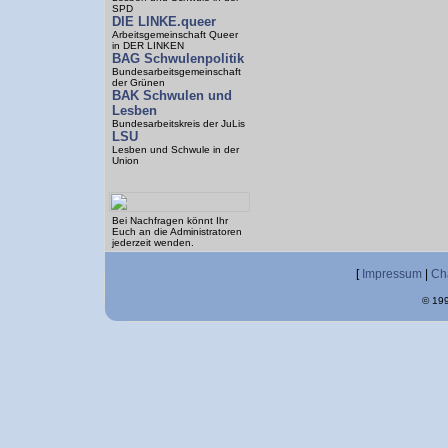
SPD
DIE LINKE.queer
Arbeitsgemeinschaft Queer
in DER LINKEN
BAG Schwulenpolitik
Bundesarbeitsgemeinschaft
der Grünen
BAK Schwulen und
Lesben
Bundesarbeitskreis der JuLis
LSU
Lesben und Schwule in der
Union
Bei Nachfragen könnt Ihr
Euch an die Administratoren
jederzeit wenden.
[
Impressum
|
Ch
© 199