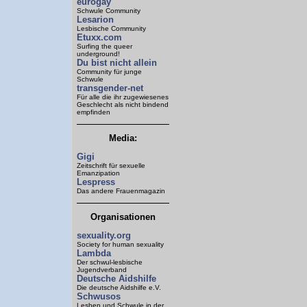
eurogay
Schwule Community
Lesarion
Lesbische Community
Etuxx.com
Surfing the queer
underground!
Du bist nicht allein
Community für junge
Schwule
t
ransgender-net
Für alle die ihr zugewiesenes
Geschlecht als nicht bindend
empfinden
Media:
Gigi
Zeitschrift für sexuelle
Emanzipation
Lespress
Das andere Frauenmagazin
Organisationen
sexuality.org
Society for human sexuality
Lambda
Der schwul-lesbische
Jugendverband
Deutsche Aidshilfe
Die deutsche Aidshilfe e.V.
Schwusos
Lesben und Schwule in der