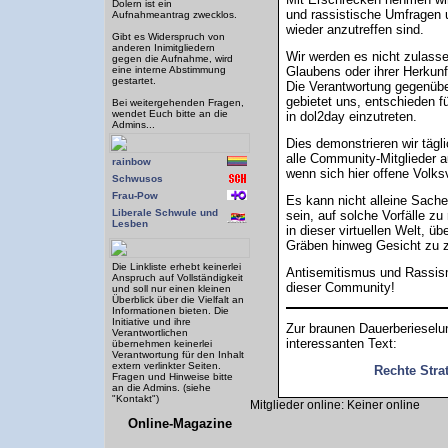
Dolern ist ein
und rassistische Umfragen 
Aufnahmeantrag zwecklos.
wieder anzutreffen sind.
Gibt es Widerspruch von
anderen Inimitgliedern
Wir werden es nicht zulass
gegen die Aufnahme, wird
eine interne Abstimmung
Glaubens oder ihrer Herkunf
gestartet.
Die Verantwortung gegenübe
gebietet uns, entschieden 
Bei weitergehenden Fragen,
wendet Euch bitte an die
in dol2day einzutreten.
Admins...
Dies demonstrieren wir tägl
alle Community-Mitglieder 
rainbow
wenn sich hier offene Volksv
Schwusos
Frau-Pow
Es kann nicht alleine Sach
Liberale Schwule und
sein, auf solche Vorfälle zu
Lesben
in dieser virtuellen Welt, ü
Gräben hinweg Gesicht zu z
Die Linkliste erhebt keinerlei
Antisemitismus und Rassism
Anspruch auf Vollständigkeit
dieser Community!
und soll nur einen kleinen
Überblick über die Vielfalt an
Informationen bieten. Die
Initiative und ihre
Zur braunen Dauerberieselun
Verantwortlichen
interessanten Text:
übernehmen keinerlei
Verantwortung für den Inhalt
extern verlinkter Seiten.
Rechte Strat
Fragen und Hinweise bitte
an die Admins. (siehe
"Kontakt")
Mitglieder online: Keiner online
Online-Magazine