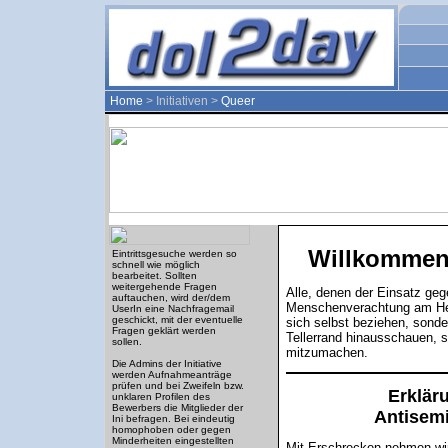
Home
> Initiativen >
Queer
Willkommen 
Eintrittsgesuche werden so
schnell wie möglich
bearbeitet. Sollten
weitergehende Fragen
Alle, denen der Einsatz geg
auftauchen, wird der/dem
Menschenverachtung am Herz
UserIn eine Nachfragemail
geschickt, mit der eventuelle
sich selbst beziehen, sonde
Fragen geklärt werden
Tellerrand hinausschauen, 
sollen.
mitzumachen.
Die Admins der Initiative
werden Aufnahmeanträge
prüfen und bei Zweifeln bzw.
Erklär
unklaren Profilen des
Bewerbers die Mitglieder der
Antisem
Ini befragen. Bei eindeutig
homophoben oder gegen
Minderheiten eingestellten
Mit Erschrecken nehmen wir