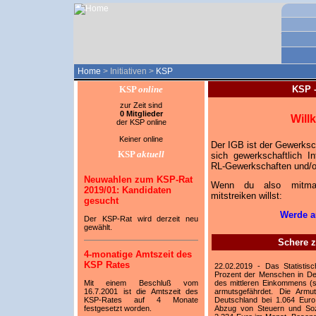
Home
> Initiativen >
KSP
KSP
online
KSP 
zur Zeit sind
0 Mitglieder
Will
der KSP online
Keiner online
Der IGB ist der Gewerksc
KSP
aktuell
sich gewerkschaftlich In
RL-Gewerkschaften und/o
Neuwahlen zum KSP-Rat
Wenn du also mitmache
2019/01: Kandidaten
mitstreiken willst:
gesucht
Werde au
Der KSP-Rat wird derzeit neu
gewählt.
Schere 
4-monatige Amtszeit des
KSP Rates
22.02.2019 - Das Statistis
Prozent der Menschen in De
Mit einem Beschluß vom
des mittleren Einkommens (si
16.7.2001 ist die Amtszeit des
armutsgefährdet. Die Armut
KSP-Rates auf 4 Monate
Deutschland bei 1.064 Eu
festgesetzt worden.
Abzug von Steuern und Sozi