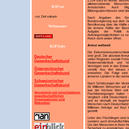
2.234 Euro im Monat. Besonde
alleinerziehende Mensch
KSP
rat
Armutsrisiko. Auch M
Bildungsabschlüssen sind übe
-zur Zeit vakant-
Nach Angaben des fünf
Bundesregierung aus dem Jah
Bevölkerung über die Hälft
Webmaster
die ärmere Hälfte der Bevöl
Aufgabe der Politik i
Aufstiegsmöglichkeiten zu s
Reich nicht weiter öffnet.
Armut weltweit
KSP
links
Die Einkommensunterschiede
sind groß. Die absolute Armut
Deutscher
vielen Regionen soziale Fort
Gewerkschaftsbund
Kindersterblichkeit und 
Vermögen sind in den Entwic
Österreichischer
verteilt. Aus den daraus r
Gewerkschaftsbund
entstehen. Die Folge sin
ärmeren Ländern in die reich
Schweizerischer
Nach Schätzungen der Verei
Gewerkschaftsbund
66 Millionen Menschen auf d
war der höchste Wert seit
Verzeichnis mit verschiedenen
Fluchtbewegungen halten 
gewerkschaftlichen
Vergleich zählt Deutschland
Organisationen und
und ist deshalb ein begehrt
Webseiten
Menschen nach Deutschland 
Millionen Anträge auf Asyl
gestellt.
Unter den Flüchtlingen sind n
sondern auch Armutsflüchtlin
Um den Menschen in ihren H
Sicherheit zu ermöglichen, m