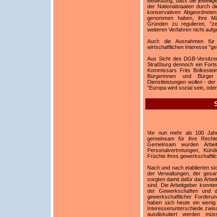
Bedeutung, dass die jeweilige
der Nationalstaaten durch di
konservativen Abgeordneten 
genommen haben, ihre Mär
Gründen zu regulieren, "z
weiteren Verfahren nicht auf
Auch die Ausnahmen für 
wirtschaftlichen Interesse "ge
Aus Sicht des DGB-Vorsitze
Straßburg dennoch ein Forts
Kommissars Frits Bolkestein
Bürgerinnen und Bürge
Dienstleistungen wollen - der
"Europa wird sozial sein, oder
Vor nun mehr als 100 Jah
gemeinsam für ihre Rechte
Gemeinsam wurden Arbeitn
Personalvertretungen, Kün
Früchte ihres gewerkschaftl
Nach und nach etablierten sic
der Verwaltungen, der gesa
sorgten damit dafür das Arbei
sind. Die Arbeitgeber konnt
der Gewerkschaften und de
gewerkschaftlicher Forderun
haben sich heute ein wenig 
Interessenunterschiede zwisc
ausdiskutiert werden mü