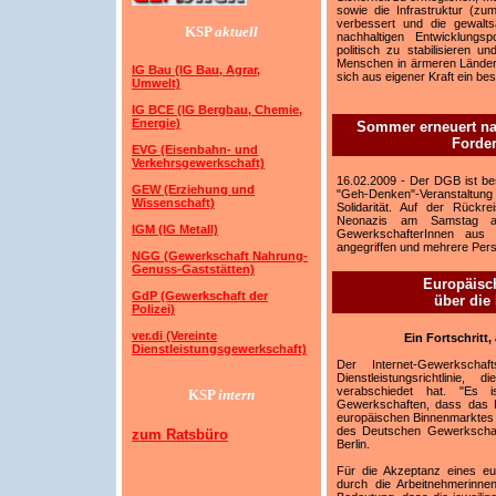
sowie die Infrastruktur (zu
verbessert und die gewalts
KSP
aktuell
nachhaltigen Entwicklungsp
politisch zu stabilisieren u
Menschen in ärmeren Ländern 
IG Bau (IG Bau, Agrar,
sich aus eigener Kraft ein b
Umwelt)
IG BCE (IG Bergbau, Chemie,
Energie)
Sommer erneuert nac
Forde
EVG (Eisenbahn- und
Verkehrsgewerkschaft)
16.02.2009 - Der DGB ist bes
GEW (Erziehung und
"Geh-Denken"-Veranstaltung 
Wissenschaft)
Solidarität. Auf der Rückr
Neonazis am Samstag au
IGM (IG Metall)
GewerkschafterInnen aus 
angegriffen und mehrere Pers
NGG (Gewerkschaft Nahrung-
Genuss-Gaststätten)
Europäisc
GdP (Gewerkschaft der
über die 
Polizei)
ver.di (Vereinte
Ein Fortschritt
Dienstleistungsgewerkschaft)
Der Internet-Gewerksch
Dienstleistungsrichtlini
verabschiedet hat. "Es i
KSP
intern
Gewerkschaften, dass das H
europäischen Binnenmarktes f
des Deutschen Gewerkschaf
zum Ratsbüro
Berlin.
Für die Akzeptanz eines eu
durch die Arbeitnehmerinne