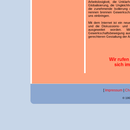
Arbeitslosigkeit, die Unkl
Globalisierung, die Ungleichh
die zunehmende Isolierung 
nennen brennen Gewerkschaft
uns einbringen.
Mit dem Internet ist ein ne
und die Diskussions- und P
ausgeweitet worden.
Gewerkschaftsbewegung auch 
gerechteren Gestaltung der Ar
Wir rufen 
sich i
[
Impressum
|
Ch
© 199