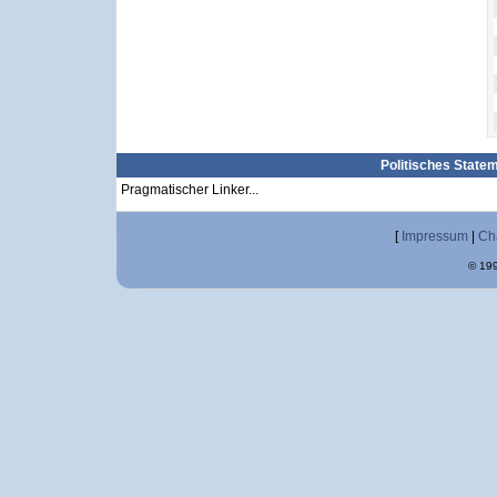
Politisches State
Pragmatischer Linker...
[
Impressum
|
Ch
© 199