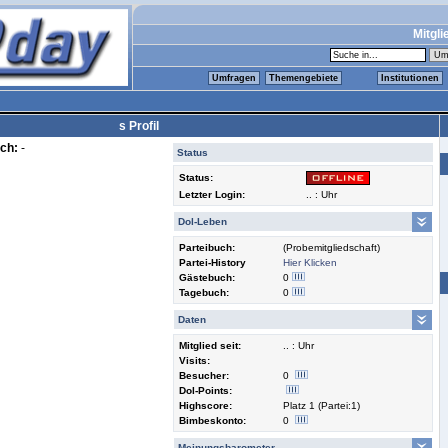
Mitgli
Umfragen
Themengebiete
Institutionen
s Profil
ch:
-
Status
Status:
Letzter Login:
.. : Uhr
Dol-Leben
Parteibuch:
(Probemitgliedschaft)
Partei-History
Hier Klicken
Gästebuch:
0
Tagebuch:
0
Daten
Mitglied seit:
.. : Uhr
Visits:
Besucher:
0
Dol-Points:
Highscore:
Platz 1 (Partei:1)
Bimbeskonto:
0
Meinungsbarometer