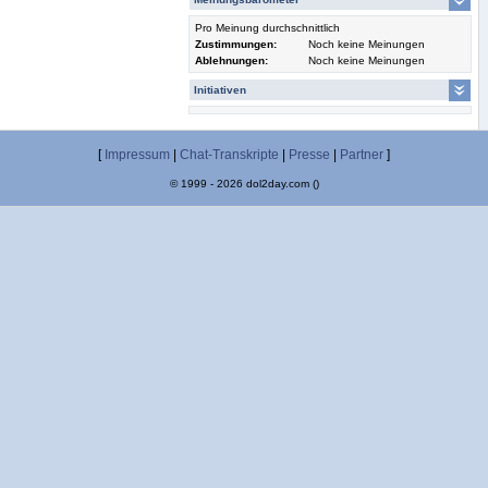
Pro Meinung durchschnittlich
Zustimmungen:
Noch keine Meinungen
Ablehnungen:
Noch keine Meinungen
Initiativen
[
Impressum
|
Chat-Transkripte
|
Presse
|
Partner
]
© 1999 - 2026 dol2day.com ()