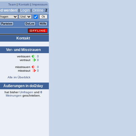
Team
|
Kontakt
|
Impressum
ed werden!
|
Login
|
Online
:
2
Parteien
DoLex
Hilfe
Kontakt
Ver- und Misstrauen
vertrauen
0
vertraut
0
misstrauen
0
misstraut
0
Alle im Überblick
Äußerungen in dol2day
hat bisher
Umfragen
und
0
Meinungen
geschrieben.