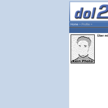
Home
> Profile >
Über mi