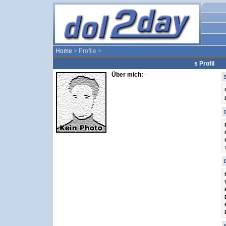
Home
> Profile >
s Profil
Über mich:
-