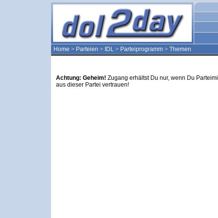
Home
>
Parteien
>
IDL
>
Parteiprogramm
>
Themen
Achtung: Geheim!
Zugang erhältst Du nur, wenn Du Parteimi
aus dieser Partei vertrauen!