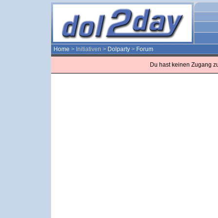
Home
> Initiativen >
Dolparty
>
Forum
Du hast keinen Zugang z