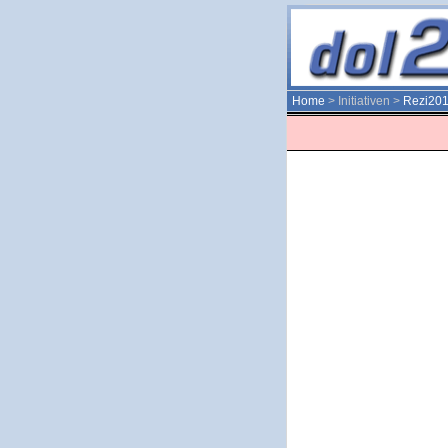
Home
> Initiativen >
Rezi20