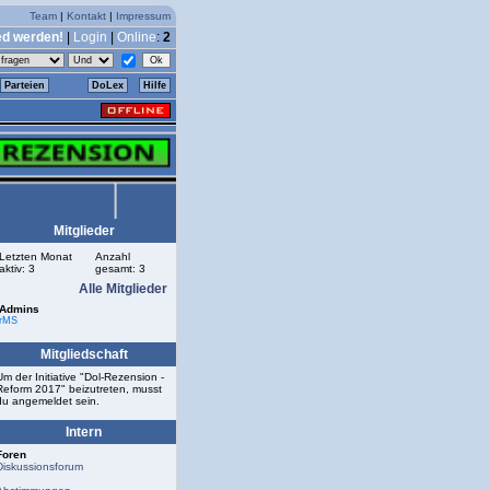
Team
|
Kontakt
|
Impressum
ed werden!
|
Login
|
Online
:
2
Parteien
DoLex
Hilfe
Mitglieder
Letzten Monat
Anzahl
aktiv: 3
gesamt: 3
Alle Mitglieder
Admins
rMS
Mitgliedschaft
Um der Initiative "Dol-Rezension -
Reform 2017" beizutreten, musst
du angemeldet sein.
Intern
Foren
Diskussionsforum