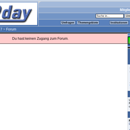
Mitgli
Umfragen
Themengebiete
Institutionen
17
>
Forum
Du hast keinen Zugang zum Forum.