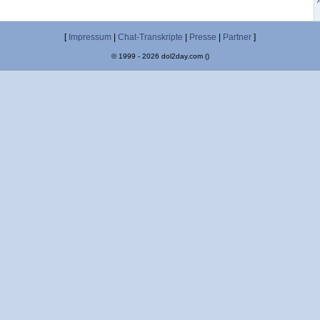
[
Impressum
|
Chat-Transkripte
|
Presse
|
Partner
]
© 1999 - 2026 dol2day.com ()