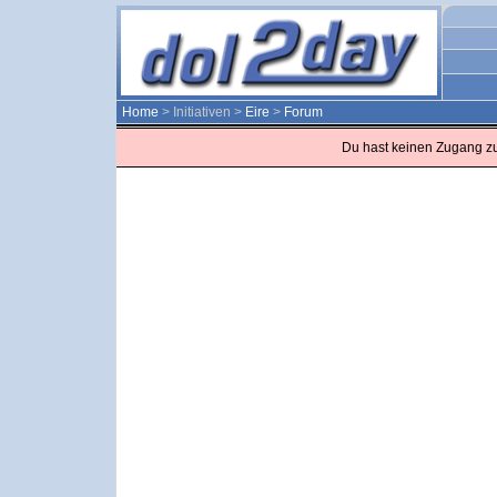
Home
> Initiativen >
Eire
>
Forum
Du hast keinen Zugang z