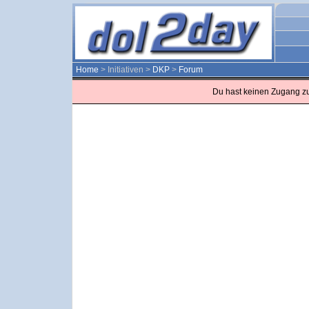
Home
> Initiativen >
DKP
>
Forum
Du hast keinen Zugang z