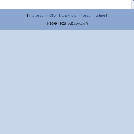
[
Impressum
|
Chat-Transkripte
|
Presse
|
Partner
]
© 1999 - 2026 dol2day.com ()