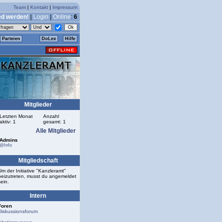
Team
|
Kontakt
|
Impressum
ed werden!
|
Login
|
Online
:
6
Parteien
DoLex
Hilfe
Mitglieder
Letzten Monat
Anzahl
aktiv: 1
gesamt: 1
Alle Mitglieder
Admins
@Info
Mitgliedschaft
Um der Initiative "Kanzleramt"
beizutreten, musst du angemeldet
sein.
Intern
Foren
Diskussionsforum