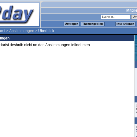
Mitgli
Umfragen
Themengebiete
Institutionen
amt
> Abstimmungen >
Überblick
mungen
d darfst deshalb nicht an den Abstimmungen teilnehmen.