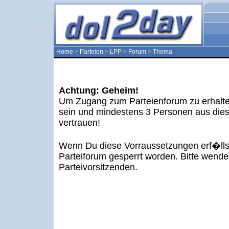
Home
>
Parteien
>
LPP
>
Forum
>
Thema
Achtung: Geheim!
Um Zugang zum Parteienforum zu erhalten
sein und mindestens 3 Personen aus dieser
vertrauen!
Wenn Du diese Vorraussetzungen erf�llst,
Parteiforum gesperrt worden. Bitte wende
Parteivorsitzenden.