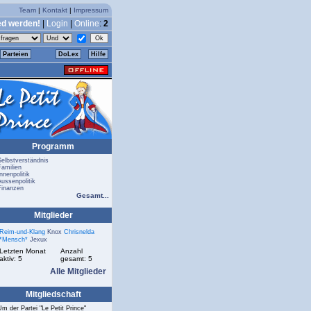
Team
|
Kontakt
|
Impressum
ed werden!
|
Login
|
Online
:
2
Parteien
DoLex
Hilfe
Programm
Selbstverständnis
Familien
nnenpolitik
Aussenpolitik
Finanzen
Gesamt...
Mitglieder
Reim-und-Klang
Knox
Chrisnelda
*Mensch*
Jexux
Letzten Monat
Anzahl
aktiv: 5
gesamt: 5
Alle Mitglieder
Mitgliedschaft
Um der Partei "Le Petit Prince"