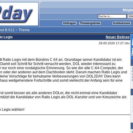
Mitgli
Umfragen
Themengebiete
Institutionen
net B 612
>
Thema
io Legis
Neuer Beitrag
29.05.2020 17:27 Uhr
tt Ratio Legis mit dem Bündnis C 64 an. Grundlage seiner Kandidatur ist ein
amit soll Schritt für Schritt versucht werden, DOL wieder interessant zu
er nur noch eine nostalgische Erinnerung. So wie der alte C-64-Computer, der
nen oder der anderen auf dem Dachboden steht. Darum machen Ratio Legis und
I
 kleine Vorschläge für behutsame Verbesserungen von DOL2DAY. Dies kann
haus weitgehendere Fortschritte und somit vielleicht der Anfang sein für eine
Und somit besser als alle anderen DOLer, die nicht einmal eine Kandidatur
rstützt die Kandidatur von Ratio Legis als DOL-Kanzler und von Kreuzeiche als
o Legis wählen!