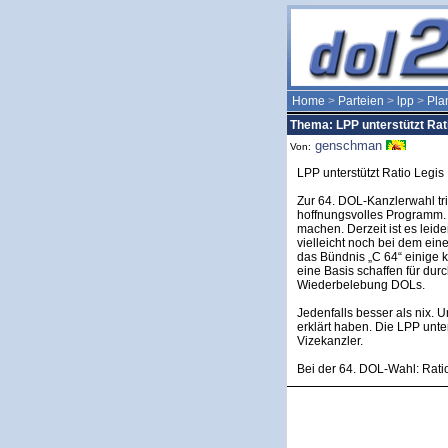
Home
>
Parteien
>
lpp
>
Pla
Thema: LPP unterstützt Rat
genschman
Von:
LPP unterstützt Ratio Legis
Zur 64. DOL-Kanzlerwahl tri
hoffnungsvolles Programm. D
machen. Derzeit ist es leid
vielleicht noch bei dem ei
das Bündnis „C 64“ einige
eine Basis schaffen für durc
Wiederbelebung DOLs.
Jedenfalls besser als nix. 
erklärt haben. Die LPP unte
Vizekanzler.
Bei der 64. DOL-Wahl: Rati