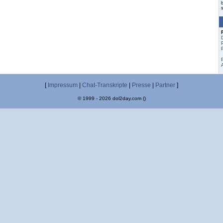
s
[
Impressum
|
Chat-Transkripte
|
Presse
|
Partner
]
© 1999 - 2026 dol2day.com ()