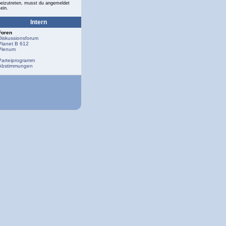
beizutreten, musst du angemeldet
ein.
Intern
Foren
Diskussionsforum
Planet B 612
Plenum
Parteiprogramm
Abstimmungen