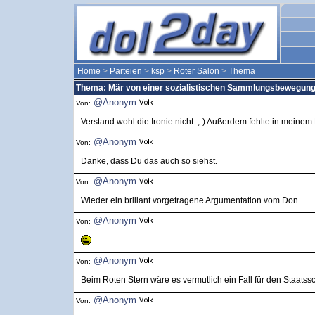
Home
>
Parteien
>
ksp
>
Roter Salon
>
Thema
Thema: Mär von einer sozialistischen Sammlungsbewegun
@Anonym
Von:
Verstand wohl die Ironie nicht. ;-) Außerdem fehlte in meinem B
@Anonym
Von:
Danke, dass Du das auch so siehst.
@Anonym
Von:
Wieder ein brillant vorgetragene Argumentation vom Don.
@Anonym
Von:
@Anonym
Von:
Beim Roten Stern wäre es vermutlich ein Fall für den Staatssc
@Anonym
Von: