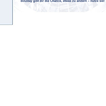
dol2day gibt dir die Chance, etwas zu ändern – nutze sie!