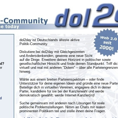
dol2day ist Deutschlands älteste aktive
Politik-Community.
Diskutiere bei dol2day mit Gleichgesinnten
und Andersdenkenden, gewinne eine neue Sicht
auf die Dinge. Erweitere deinen Horizont in politischer sowie
ed?
gesellschaftlicher Hinsicht und finde deinen Standpunkt. Triff di
er
virtuell und real mit anderen "Dolern" – über alle Parteiengrenzen
hinweg.
Wähle aus einem breiten Parteienspektrum – oder finde
Unterstützer für deine eigenen Ideen und gründe eine neue Parte
Beteilige dich in virtuellen Vereinen, engagiere dich in deiner
Partei, kandidiere für sie bei der Kanzlerwahl und werde
demokratisch gewählt: werde Internet-Kanzler(in)!
ed
Suche gemeinsam mit anderen nach Lösungen für reale
politische Problemstellungen. Nimm an Chats mit realen
prominenten Politikern teil und stelle ihnen deine Fragen.