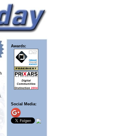
Awards:
ch
i.
Social Media: