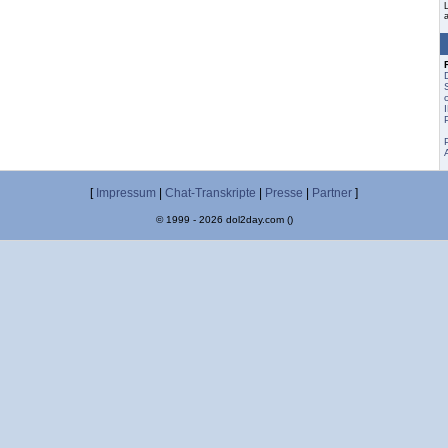
[
Impressum
|
Chat-Transkripte
|
Presse
|
Partner
]
© 1999 - 2026 dol2day.com ()