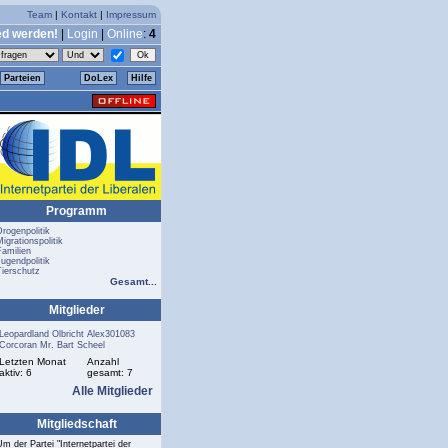
Team
|
Kontakt
|
Impressum
ed werden!
|
Login
|
Online
:
4
Parteien
DoLex
Hilfe
Programm
Drogenpolitik
igrationspolitik
Familien
Jugendpolitik
Tierschutz
Gesamt...
Mitglieder
Leopardland
Olbricht
Alex301083
Corcoran
Mr. Bart
Scheel
Letzten Monat
Anzahl
aktiv: 6
gesamt: 7
Alle Mitglieder
Mitgliedschaft
Um der Partei "Internetpartei der