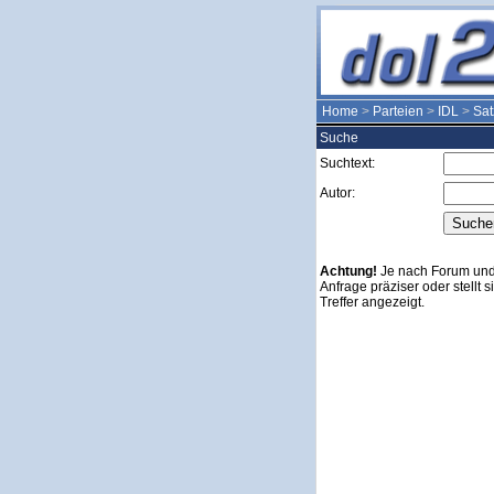
Home
>
Parteien
>
IDL
>
Sa
Suche
Suchtext:
Autor:
Achtung!
Je nach Forum und 
Anfrage präziser oder stellt 
Treffer angezeigt.