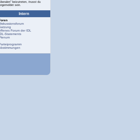
Liberalen" beizutreten, musst du
angemeldet sein.
Intern
Foren
Diskussionsforum
Satzung
offenes Forum der IDL
IDL-Statements
Plenum
Parteiprogramm
Abstimmungen